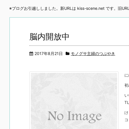
※ブログお引越ししました。新URLは kiss-scene.net です。旧
脳内開放中
2017年8月21日
モノグサ主婦のつぶやき
に
初
い
T
け
コ