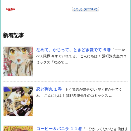
新着記事
なめて、かじって、ときどき愛でて ６巻
「ーーや
べぇ限界 今すぐいれてぇ」 こんにちは！ 湯町深先生のコ
ミックス「なめて ...
恋と弾丸 １巻
「もう驚喜が隠せない 早く抱かせてく
れ」 こんにちは！ 箕野希望先生のコミックス ...
コーヒー＆バニラ １１巻
「…分かってないなぁ 俺はま