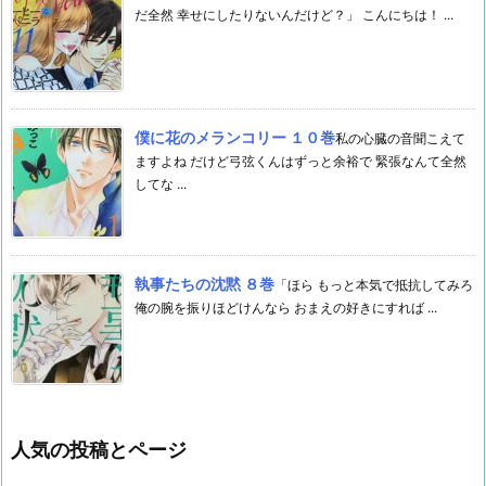
だ全然 幸せにしたりないんだけど？」 こんにちは！ ...
僕に花のメランコリー １０巻
私の心臓の音聞こえて
ますよね だけど弓弦くんはずっと余裕で 緊張なんて全然
してな ...
執事たちの沈黙 ８巻
「ほら もっと本気で抵抗してみろ
俺の腕を振りほどけんなら おまえの好きにすれば ...
人気の投稿とページ