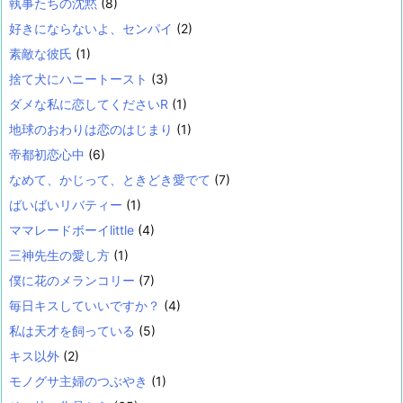
執事たちの沈黙
(8)
好きにならないよ、センパイ
(2)
素敵な彼氏
(1)
捨て犬にハニートースト
(3)
ダメな私に恋してくださいR
(1)
地球のおわりは恋のはじまり
(1)
帝都初恋心中
(6)
なめて、かじって、ときどき愛でて
(7)
ばいばいリバティー
(1)
ママレードボーイlittle
(4)
三神先生の愛し方
(1)
僕に花のメランコリー
(7)
毎日キスしていいですか？
(4)
私は天才を飼っている
(5)
キス以外
(2)
モノグサ主婦のつぶやき
(1)