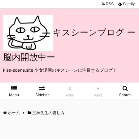
RSS
Feedly
キスシーンブログ ー
脳内開放中ー
kiss-scene.site 少女漫画のキスシーンに注目するブログ！
«
»
Menu
Sidebar
Search
Prev
Next
ホーム
>
三神先生の愛し方