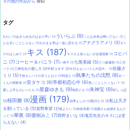
その他の作品から
(65)
タグ
ういらぶ
(9)
Sカレ
(1)
あきらめるのはまだ早い
(1)
こんな未来は聞いてない
(1)
こ
アナグラアメリ
(5)
んな甘いことしらない
(1)
わがまま男は一途に恋する
(1)
オト
キス
(187)
コヒバ
ナのはじめて
(1)
キスさえ知らない少女漫画家
(1)
ニ
(7)
コーヒー＆バニラ
(7)
七尾美緒
(5)
ハ寿子
(1)
三つ葉優雨
(1)
三月
佐藤ざ
三神先生の愛し方
(2)
中村ユキチ
(2)
ソラ
(1)
今日もセンパイと片恋中。
(1)
執事たちの沈黙
(8)
くり
(5)
千秋センパイの言うとおり
(1)
同居人
(1)
太一
安タケコ
(6)
帝都初恋心中
(6)
くんの実験室
(1)
悪いことしたくない？
(1)
星森ゆきも
(9)
朱神宝
(9)
杉しっぽ
愛し上手なカレシたち
(1)
朝田とも
(1)
漫画
(179)
桜田雛
(8)
私は天才
(2)
相川ヒロ
(2)
由季よしの
(1)
を飼っている
(5)
箕野希望
(3)
紫よりい
(1)
綺条有都
(1)
花園さん結婚するんだ
華夜
(8)
蜜樹みこ
(7)
西野きいな
(4)
鬼宮先生のキスには逆
って
(1)
らえない
(4)