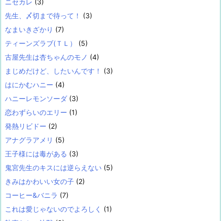
ニセカレ
(3)
先生、〆切まで待って！
(3)
なまいきざかり
(7)
ティーンズラブ(ＴＬ）
(5)
古屋先生は杏ちゃんのモノ
(4)
まじめだけど、したいんです！
(3)
はにかむハニー
(4)
ハニーレモンソーダ
(3)
恋わずらいのエリー
(1)
発熱リビドー
(2)
アナグラアメリ
(5)
王子様には毒がある
(3)
鬼宮先生のキスには逆らえない
(5)
きみはかわいい女の子
(2)
コーヒー&バニラ
(7)
これは愛じゃないのでよろしく
(1)