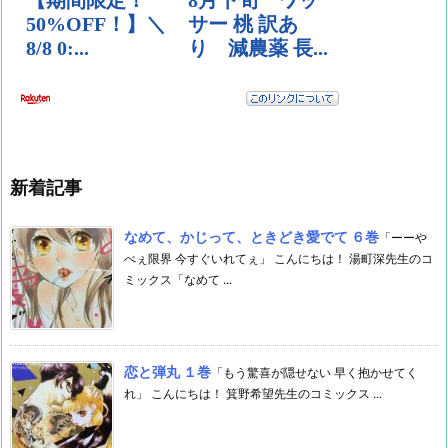
新着記事
なめて、かじって、ときどき愛でて ６巻
「ーーや
べぇ限界 今すぐいれてぇ」 こんにちは！ 湯町深先生のコ
ミックス「なめて ...
恋と弾丸 １巻
「もう驚喜が隠せない 早く抱かせてく
れ」 こんにちは！ 箕野希望先生のコミックス ...