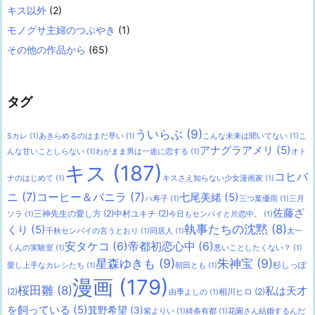
キス以外
(2)
モノグサ主婦のつぶやき
(1)
その他の作品から
(65)
タグ
ういらぶ
(9)
Sカレ
(1)
あきらめるのはまだ早い
(1)
こんな未来は聞いてない
(1)
こ
アナグラアメリ
(5)
んな甘いことしらない
(1)
わがまま男は一途に恋する
(1)
オト
キス
(187)
コヒバ
ナのはじめて
(1)
キスさえ知らない少女漫画家
(1)
ニ
(7)
コーヒー＆バニラ
(7)
七尾美緒
(5)
ハ寿子
(1)
三つ葉優雨
(1)
三月
佐藤ざ
三神先生の愛し方
(2)
中村ユキチ
(2)
ソラ
(1)
今日もセンパイと片恋中。
(1)
執事たちの沈黙
(8)
くり
(5)
千秋センパイの言うとおり
(1)
同居人
(1)
太一
安タケコ
(6)
帝都初恋心中
(6)
くんの実験室
(1)
悪いことしたくない？
(1)
星森ゆきも
(9)
朱神宝
(9)
杉しっぽ
愛し上手なカレシたち
(1)
朝田とも
(1)
漫画
(179)
桜田雛
(8)
私は天才
(2)
相川ヒロ
(2)
由季よしの
(1)
を飼っている
(5)
箕野希望
(3)
紫よりい
(1)
綺条有都
(1)
花園さん結婚するんだ