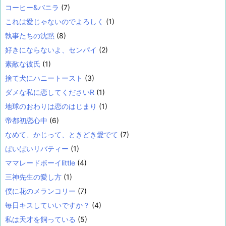
コーヒー&バニラ
(7)
これは愛じゃないのでよろしく
(1)
執事たちの沈黙
(8)
好きにならないよ、センパイ
(2)
素敵な彼氏
(1)
捨て犬にハニートースト
(3)
ダメな私に恋してくださいR
(1)
地球のおわりは恋のはじまり
(1)
帝都初恋心中
(6)
なめて、かじって、ときどき愛でて
(7)
ばいばいリバティー
(1)
ママレードボーイlittle
(4)
三神先生の愛し方
(1)
僕に花のメランコリー
(7)
毎日キスしていいですか？
(4)
私は天才を飼っている
(5)