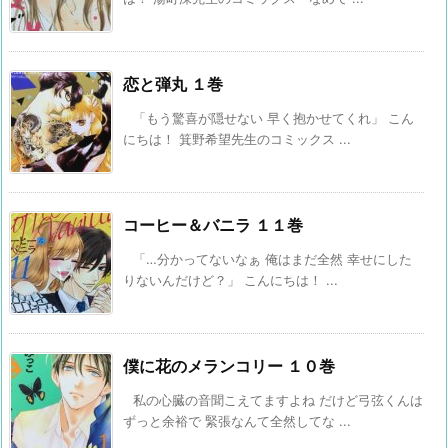
恋と弾丸 １巻
「もう驚喜が隠せない 早く抱かせてくれ」 こん
にちは！ 箕野希望先生のコミックス ...
コーヒー＆バニラ １１巻
「…分かってないなぁ 俺はまだ全然 幸せにした
りないんだけど？」 こんにちは！ ...
僕に花のメランコリー １０巻
私の心臓の音聞こえてますよね だけど弓弦くんは
ずっと余裕で 緊張なんて全然してな ...