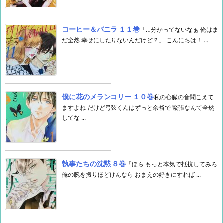
コーヒー＆バニラ １１巻
「…分かってないなぁ 俺はま
だ全然 幸せにしたりないんだけど？」 こんにちは！ ...
僕に花のメランコリー １０巻
私の心臓の音聞こえて
ますよね だけど弓弦くんはずっと余裕で 緊張なんて全然
してな ...
執事たちの沈黙 ８巻
「ほら もっと本気で抵抗してみろ
俺の腕を振りほどけんなら おまえの好きにすれば ...