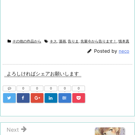
その他の作品から
キス
,
漫画
,
告りま
,
先輩今から告ります！
,
慎本真
Posted by
neco
よろしければシェアお願いします
0
0
0
0
0
B!
Next