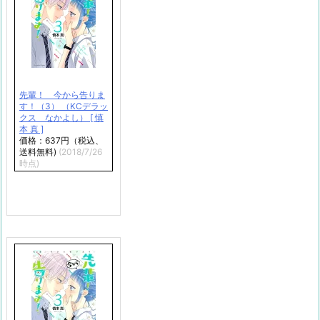
先輩！ 今から告りま
す！（3） （KCデラッ
クス なかよし） [ 慎
本 真 ]
価格：637円（税込、
送料無料)
(2018/7/26
時点)