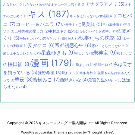
アナグラアメリ
(5)
んな甘いことしらない
(1)
わがまま男は一途に恋する
(1)
オト
キス
(187)
コヒバ
ナのはじめて
(1)
キスさえ知らない少女漫画家
(1)
ニ
(7)
コーヒー＆バニラ
(7)
七尾美緒
(5)
ハ寿子
(1)
三つ葉優雨
(1)
三月
佐藤ざ
三神先生の愛し方
(2)
中村ユキチ
(2)
ソラ
(1)
今日もセンパイと片恋中。
(1)
執事たちの沈黙
(8)
くり
(5)
千秋センパイの言うとおり
(1)
同居人
(1)
太一
安タケコ
(6)
帝都初恋心中
(6)
くんの実験室
(1)
悪いことしたくない？
(1)
星森ゆきも
(9)
朱神宝
(9)
杉しっぽ
愛し上手なカレシたち
(1)
朝田とも
(1)
漫画
(179)
桜田雛
(8)
私は天才
(2)
相川ヒロ
(2)
由季よしの
(1)
を飼っている
(5)
箕野希望
(3)
紫よりい
(1)
綺条有都
(1)
花園さん結婚するんだ
華夜
(8)
蜜樹みこ
(7)
西野きいな
(4)
鬼宮先生のキスには逆
って
(1)
らえない
(4)
Copyright ©
2026
キスシーンブログ ー脳内開放中ー
All Rights Reserved.
WordPress Luxeritas Theme is provided by "
Thought is free
".