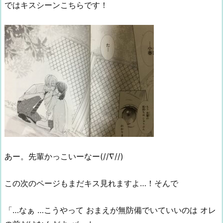
ではキスシーンこちらです！
あー。先輩かっこいーなー(//∇//)
この次のページもまだキス見れますよ…！そんで
「…なぁ …こうやって おまえが無防備でいていいのは オレ