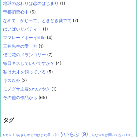
地球のおわりは恋のはじまり
(1)
帝都初恋心中
(6)
なめて、かじって、ときどき愛でて
(7)
ばいばいリバティー
(1)
ママレードボーイlittle
(4)
三神先生の愛し方
(1)
僕に花のメランコリー
(7)
毎日キスしていいですか？
(4)
私は天才を飼っている
(5)
キス以外
(2)
モノグサ主婦のつぶやき
(1)
その他の作品から
(65)
タグ
ういらぶ
(9)
Sカレ
(1)
あきらめるのはまだ早い
(1)
こんな未来は聞いてない
(1)
こ