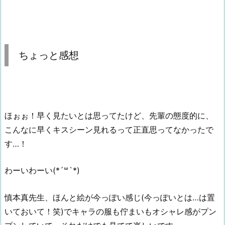
ちょっと感想
ほぉぉ！早く見たいとは思ってたけど、先輩の態度的に、
こんなに早くキスシーン見れるって正直思ってなかったで
す…！
わーいわーい(*´꒳`*)
慎本真先生、ほんと絵が今っぽい感じ(今っぽいとは…は置
いておいて！笑)でキャラの服も佇まいもオシャレ感がプン