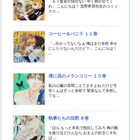
「もう驚喜が隠せない 早く抱かせてく
れ」 こんにちは！ 箕野希望先生のコミッ
クス ...
コーヒー＆バニラ １１巻
「…分かってないなぁ 俺はまだ全然 幸せ
にしたりないんだけど？」 こんにちは！
...
僕に花のメランコリー １０巻
私の心臓の音聞こえてますよね だけど弓
弦くんはずっと余裕で 緊張なんて全然し
てな ...
執事たちの沈黙 ８巻
「ほら もっと本気で抵抗してみろ 俺の腕
を振りほどけんなら おまえの好きにすれ
ば ...