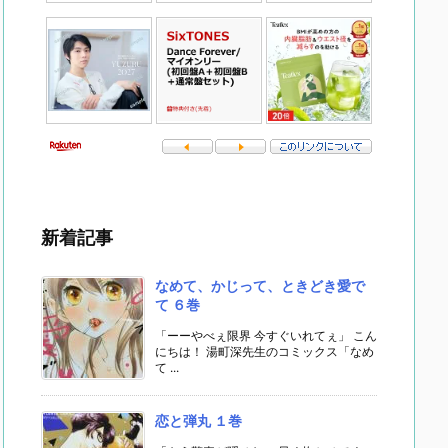
新着記事
なめて、かじって、ときどき愛で
て ６巻
「ーーやべぇ限界 今すぐいれてぇ」 こん
にちは！ 湯町深先生のコミックス「なめ
て ...
恋と弾丸 １巻