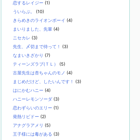
恋するレイジー
(1)
ういらぶ。
(10)
きらめきのライオンボーイ
(4)
まいりました、先輩
(4)
ニセカレ
(3)
先生、〆切まで待って！
(3)
なまいきざかり
(7)
ティーンズラブ(ＴＬ）
(5)
古屋先生は杏ちゃんのモノ
(4)
まじめだけど、したいんです！
(3)
はにかむハニー
(4)
ハニーレモンソーダ
(3)
恋わずらいのエリー
(1)
発熱リビドー
(2)
アナグラアメリ
(5)
王子様には毒がある
(3)