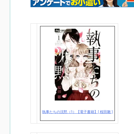
執事たちの沈黙（1）【電子書籍】[ 桜田雛 ]