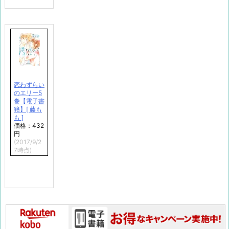
恋わずらい
のエリー5
巻【電子書
籍】[ 藤も
も ]
価格：432
円
(2017/9/2
7時点)