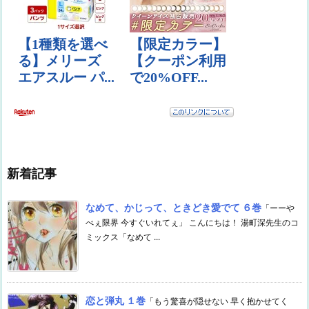
新着記事
なめて、かじって、ときどき愛でて ６巻
「ーーや
べぇ限界 今すぐいれてぇ」 こんにちは！ 湯町深先生のコ
ミックス「なめて ...
恋と弾丸 １巻
「もう驚喜が隠せない 早く抱かせてく