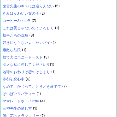
鬼宮先生のキスには逆らえない
(5)
きみはかわいい女の子
(2)
コーヒー&バニラ
(7)
これは愛じゃないのでよろしく
(1)
執事たちの沈黙
(8)
好きにならないよ、センパイ
(2)
素敵な彼氏
(1)
捨て犬にハニートースト
(3)
ダメな私に恋してくださいR
(1)
地球のおわりは恋のはじまり
(1)
帝都初恋心中
(6)
なめて、かじって、ときどき愛でて
(7)
ばいばいリバティー
(1)
ママレードボーイlittle
(4)
三神先生の愛し方
(1)
僕に花のメランコリー
(7)