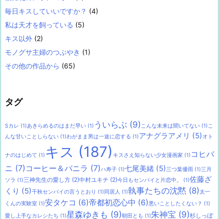
毎日キスしていいですか？
(4)
私は天才を飼っている
(5)
キス以外
(2)
モノグサ主婦のつぶやき
(1)
その他の作品から
(65)
タグ
ういらぶ
(9)
Sカレ
(1)
あきらめるのはまだ早い
(1)
こんな未来は聞いてない
(1)
こ
アナグラアメリ
(5)
んな甘いことしらない
(1)
わがまま男は一途に恋する
(1)
オト
キス
(187)
コヒバ
ナのはじめて
(1)
キスさえ知らない少女漫画家
(1)
ニ
(7)
コーヒー＆バニラ
(7)
七尾美緒
(5)
ハ寿子
(1)
三つ葉優雨
(1)
三月
佐藤ざ
三神先生の愛し方
(2)
中村ユキチ
(2)
ソラ
(1)
今日もセンパイと片恋中。
(1)
執事たちの沈黙
(8)
くり
(5)
千秋センパイの言うとおり
(1)
同居人
(1)
太一
安タケコ
(6)
帝都初恋心中
(6)
くんの実験室
(1)
悪いことしたくない？
(1)
星森ゆきも
(9)
朱神宝
(9)
杉しっぽ
愛し上手なカレシたち
(1)
朝田とも
(1)