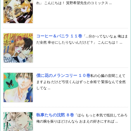
れ」 こんにちは！ 箕野希望先生のコミックス ...
コーヒー＆バニラ １１巻
「…分かってないなぁ 俺はま
だ全然 幸せにしたりないんだけど？」 こんにちは！ ...
僕に花のメランコリー １０巻
私の心臓の音聞こえて
ますよね だけど弓弦くんはずっと余裕で 緊張なんて全然
してな ...
執事たちの沈黙 ８巻
「ほら もっと本気で抵抗してみろ
俺の腕を振りほどけんなら おまえの好きにすれば ...