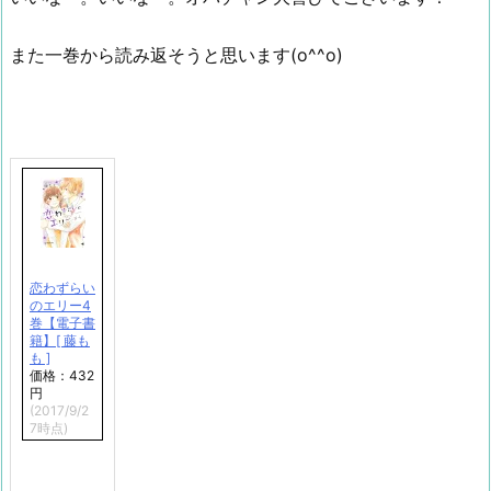
また一巻から読み返そうと思います(o^^o)
恋わずらい
のエリー4
巻【電子書
籍】[ 藤も
も ]
価格：432
円
(2017/9/2
7時点)