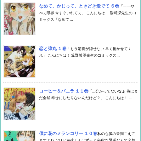
なめて、かじって、ときどき愛でて ６巻
「ーーや
べぇ限界 今すぐいれてぇ」 こんにちは！ 湯町深先生のコ
ミックス「なめて ...
恋と弾丸 １巻
「もう驚喜が隠せない 早く抱かせてく
れ」 こんにちは！ 箕野希望先生のコミックス ...
コーヒー＆バニラ １１巻
「…分かってないなぁ 俺はま
だ全然 幸せにしたりないんだけど？」 こんにちは！ ...
僕に花のメランコリー １０巻
私の心臓の音聞こえて
ますよね だけど弓弦くんはずっと余裕で 緊張なんて全然