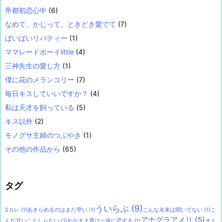
帝都初恋心中
(6)
なめて、かじって、ときどき愛でて
(7)
ばいばいリバティー
(1)
ママレードボーイlittle
(4)
三神先生の愛し方
(1)
僕に花のメランコリー
(7)
毎日キスしていいですか？
(4)
私は天才を飼っている
(5)
キス以外
(2)
モノグサ主婦のつぶやき
(1)
その他の作品から
(65)
タグ
ういらぶ
(9)
Sカレ
(1)
あきらめるのはまだ早い
(1)
こんな未来は聞いてない
(1)
こ
アナグラアメリ
(5)
んな甘いことしらない
(1)
わがまま男は一途に恋する
(1)
オト