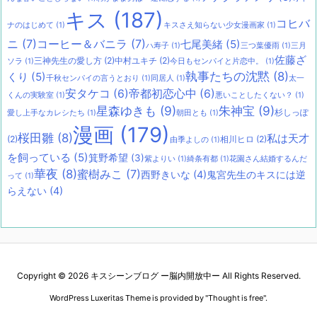
キス
(187)
コヒバ
ナのはじめて
(1)
キスさえ知らない少女漫画家
(1)
ニ
(7)
コーヒー＆バニラ
(7)
七尾美緒
(5)
ハ寿子
(1)
三つ葉優雨
(1)
三月
佐藤ざ
三神先生の愛し方
(2)
中村ユキチ
(2)
ソラ
(1)
今日もセンパイと片恋中。
(1)
執事たちの沈黙
(8)
くり
(5)
千秋センパイの言うとおり
(1)
同居人
(1)
太一
安タケコ
(6)
帝都初恋心中
(6)
くんの実験室
(1)
悪いことしたくない？
(1)
星森ゆきも
(9)
朱神宝
(9)
杉しっぽ
愛し上手なカレシたち
(1)
朝田とも
(1)
漫画
(179)
桜田雛
(8)
私は天才
(2)
相川ヒロ
(2)
由季よしの
(1)
を飼っている
(5)
箕野希望
(3)
紫よりい
(1)
綺条有都
(1)
花園さん結婚するんだ
華夜
(8)
蜜樹みこ
(7)
西野きいな
(4)
鬼宮先生のキスには逆
って
(1)
らえない
(4)
Copyright ©
2026
キスシーンブログ ー脳内開放中ー
All Rights Reserved.
WordPress Luxeritas Theme is provided by "
Thought is free
".