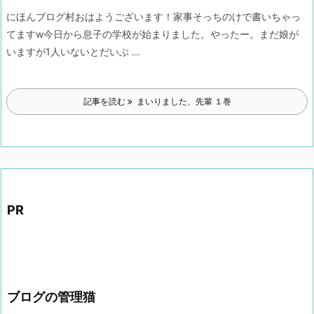
にほんブログ村
おはようございます！
家事そっちのけで書いちゃっ
てますw
今日から息子の学校が始まりました。
やったー。
まだ娘が
いますが
1人いないとだいぶ ...
記事を読む
まいりました、先輩 １巻
PR
ブログの管理猫