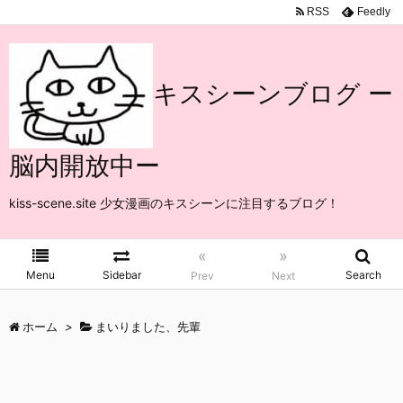
RSS
Feedly
キスシーンブログ ー
脳内開放中ー
kiss-scene.site 少女漫画のキスシーンに注目するブログ！
«
»
Menu
Sidebar
Search
Prev
Next
ホーム
>
まいりました、先輩